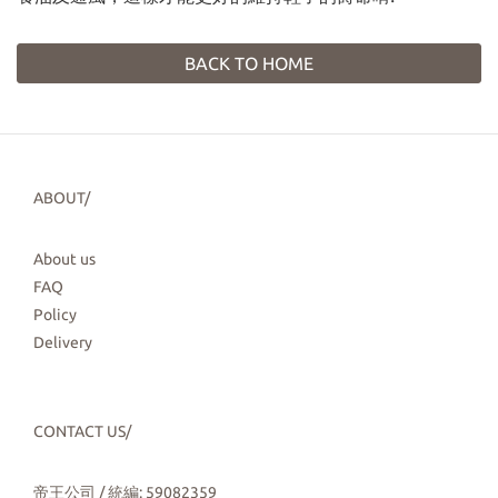
BACK TO HOME
ABOUT/
About us
FAQ
Policy
Delivery
CONTACT US/
帝王公司 / 統編: 59082359