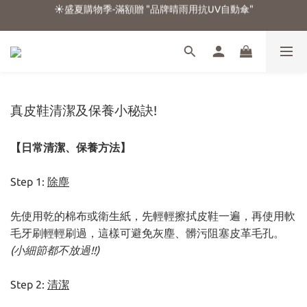
☀️盛夏購物季-滿額贈 "品牌晴雨用抗UV自動傘"
☀️盛夏購物季-滿額贈 "品牌晴雨用抗UV自動傘"
☁️加入官方LINE好友 領100元折扣卷☁️
⭐新朋友首購享優惠⭐
☀️盛夏購物季-滿額贈 "品牌晴雨用抗UV自動傘"
真皮鞋清潔及保養小秘訣!
【日常清潔、保養方法】
Step 1:
除塵
先使用乾的棉布或衛生紙，先輕輕擦拭皮鞋一遍，再使用軟
毛牙刷輕輕刷過，這樣可避免灰塵、髒污阻塞皮革毛孔。
(小細節都不放過!!)
Step 2:
清潔