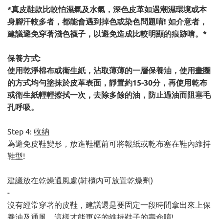
*真皮鞋款比較怕濕氣及水氣，深色皮革如遇潮濕環境或本
身腳汗較多者，都能會遇到掉色或染色問題唷! 如介意者，
建議避免穿著淺色襪子，以避免造成比較明顯的痕跡唷。*
保養方式:
使用乾淨棉布或衛生紙，沾取薄薄的一層保養油，使用畫圈
的方式均勻塗抹於皮革表面，靜置約15-30分，再使用乾布
或衛生紙輕輕擦拭一次，去除多餘的油，防止過油而阻塞毛
孔呼吸。
Step 4:
收納
為避免皮鞋變形，放進鞋櫃前可將報紙或乾布塞在鞋內維持
鞋型!
建議放在乾燥通風處(鞋櫃內可放置乾燥劑)
-
沒有經常穿著的皮鞋，建議還是要固定一段時間拿出來上保
養油及通風，這樣才能更好的維持鞋子的壽命唷!