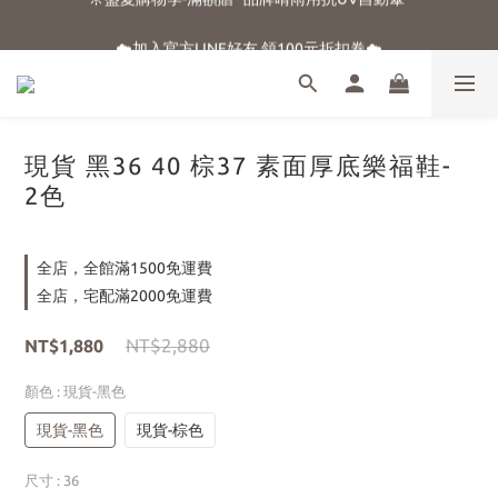
☀️盛夏購物季-滿額贈 "品牌晴雨用抗UV自動傘"
☁️加入官方LINE好友 領100元折扣卷☁️
⭐新朋友首購享優惠⭐
☀️盛夏購物季-滿額贈 "品牌晴雨用抗UV自動傘"
現貨 黑36 40 棕37 素面厚底樂福鞋-
2色
全店，全館滿1500免運費
全店，宅配滿2000免運費
NT$2,880
NT$1,880
顏色
: 現貨-黑色
現貨-黑色
現貨-棕色
尺寸
: 36