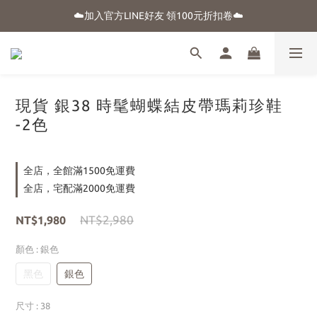
☀️盛夏購物季-滿額贈 "品牌晴雨用抗UV自動傘"
☁️加入官方LINE好友 領100元折扣卷☁️
⭐新朋友首購享優惠⭐
☀️盛夏購物季-滿額贈 "品牌晴雨用抗UV自動傘"
現貨 銀38 時髦蝴蝶結皮帶瑪莉珍鞋
-2色
全店，全館滿1500免運費
全店，宅配滿2000免運費
NT$2,980
NT$1,980
顏色
: 銀色
黑色
銀色
尺寸
: 38