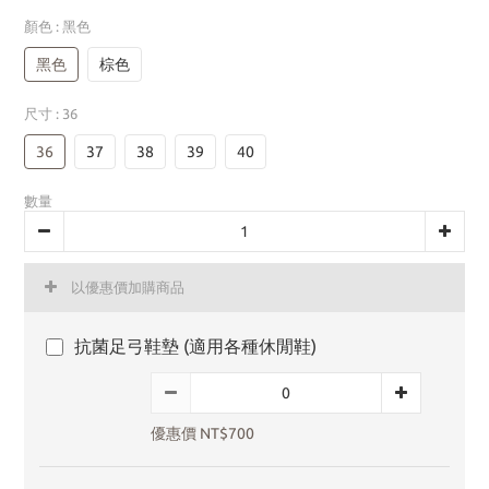
顏色
: 黑色
黑色
棕色
尺寸
: 36
36
37
38
39
40
數量
以優惠價加購商品
抗菌足弓鞋墊 (適用各種休閒鞋)
優惠價 NT$700