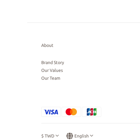
About
Brand Story
Our Values
Our Team
$
TWD
English