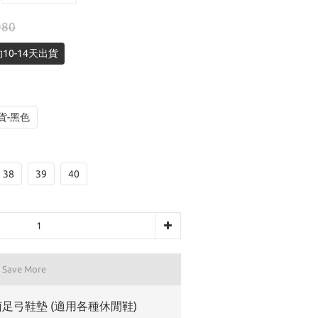
980
10-14天出貨
貨-黑色
38
39
40
d Save More
足弓鞋墊 (適用各種休閒鞋)