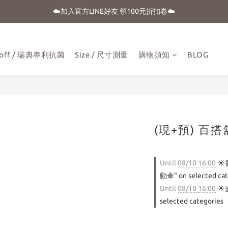
☀️盛夏購物季-滿額贈 "品牌晴雨用抗UV自動傘"
☁️加入官方LINE好友 領100元折扣卷☁️
⭐新朋友首購享優惠⭐
aloff / 瑞典專利抗菌
Size / 尺寸測量
購物須知
BLOG
☀️盛夏購物季-滿額贈 "品牌晴雨用抗UV自動傘"
(現+預) 百
Until
08/10 16:00
☀️
動傘" on selected cat
Until
08/10 16:00
☀️
selected categories