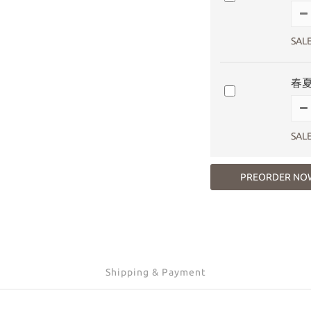
SAL
春夏
SAL
PREORDER NO
Shipping & Payment