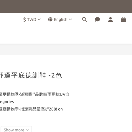
$
TWD
English
BUY NOW
搭舒適平底德訓鞋 -2色
盛夏購物季-滿額贈 "品牌晴雨用抗UV自
egories
盛夏購物季-指定商品最高折288! on
Show more