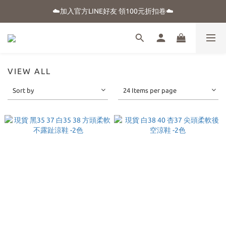
☁️加入官方LINE好友 領100元折扣卷☁️
☀️盛夏購物季-滿額贈 "品牌晴雨用抗UV自動傘"
⭐新朋友首購享優惠⭐
☀️盛夏購物季-滿額贈 "品牌晴雨用抗UV自動傘"
VIEW ALL
Sort by
24 Items per page