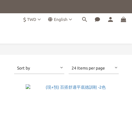
$
TWD
English
Sort by
24 Items per page