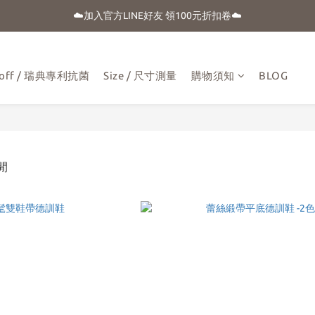
☀️盛夏購物季-滿額贈 "品牌晴雨用抗UV自動傘"
☁️加入官方LINE好友 領100元折扣卷☁️
⭐新朋友首購享優惠⭐
aloff / 瑞典專利抗菌
Size / 尺寸測量
購物須知
BLOG
☀️盛夏購物季-滿額贈 "品牌晴雨用抗UV自動傘"
休閒