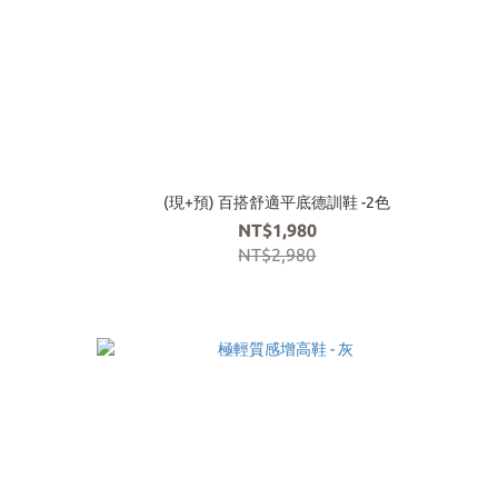
(現+預) 百搭舒適平底德訓鞋 -2色
NT$1,980
NT$2,980