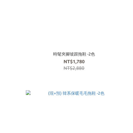
時髦夾腳坡跟拖鞋 -2色
NT$1,780
NT$2,880