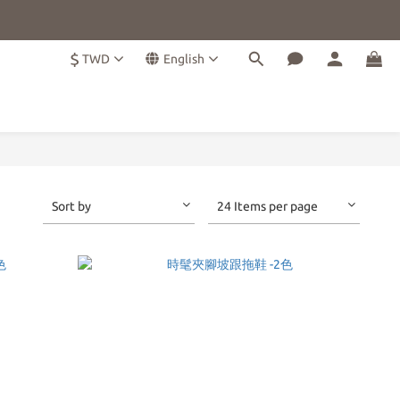
$
TWD
English
Sort by
24 Items per page