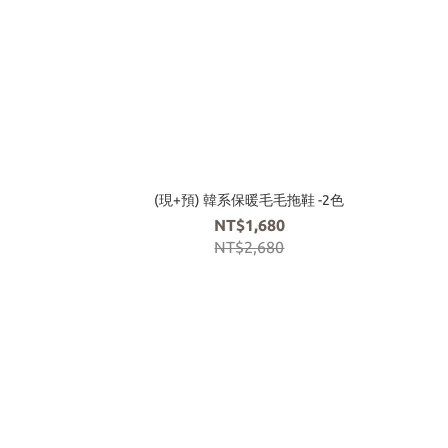
(現+預) 韓系保暖毛毛拖鞋 -2色
NT$1,680
NT$2,680