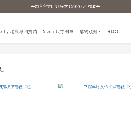
☁️加入官方LINE好友 領100元折扣卷☁️
☀️盛夏購物季-滿額贈 "品牌晴雨用抗UV自動傘"
⭐新朋友首購享優惠⭐
aloff / 瑞典專利抗菌
Size / 尺寸測量
購物須知
BLOG
☀️盛夏購物季-滿額贈 "品牌晴雨用抗UV自動傘"
拖鞋