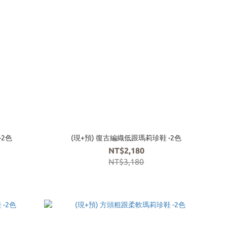
-2色
(現+預) 復古編織低跟瑪莉珍鞋 -2色
NT$2,180
NT$3,180