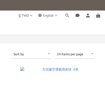
$
TWD
English
Sort by
24 Items per page