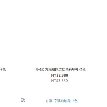
-2色
(現+預) 方頭粗跟柔軟瑪莉珍鞋 -2色
NT$2,380
NT$3,380