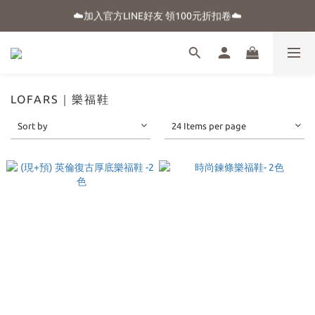
☀️盛夏購物季-滿額贈 "品牌晴雨用抗UV自動傘"
☁️加入官方LINE好友 領100元折扣卷☁️
⭐新朋友首購享優惠⭐
☀️盛夏購物季-滿額贈 "品牌晴雨用抗UV自動傘"
LOFARS｜樂福鞋
Sort by
24 Items per page