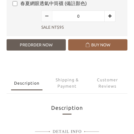
春夏網眼透氣中筒襪 (備註顏色)
SALE NT$95
PREORDER NOW
BUY NOW
Shipping &
Customer
Description
Payment
Reviews
Description