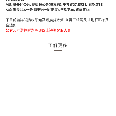
A編: 腳長24公分,
腳板10公分(腳板寬)
, 平常穿37.5或38, 這款穿38!
K編: 腳長22.5公分, 腳板9公分(正常), 平
常穿36, 這款穿36!
-
下單前請詳閱購物須知及退換貨政策, 並再三確認尺寸是否正確及
合適(!)
如有尺寸選擇問題歡迎線上諮詢客服人員
了解更多