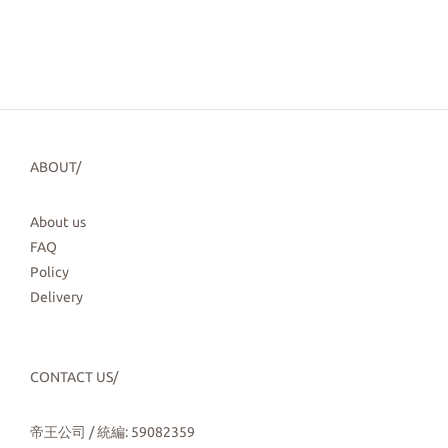
ABOUT/
About us
FAQ
Policy
Delivery
CONTACT US/
帝王公司 / 統編: 59082359