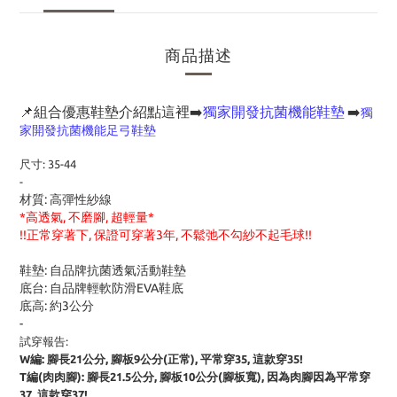
商品描述
📌組合優惠鞋墊介紹點這裡
➡️
獨家開發抗菌機能鞋墊
➡️
獨
家開發抗菌機能足弓鞋墊
尺寸: 35-44
-
材質: 高彈性紗線
*高透氣, 不磨腳, 超輕量*
!!正常穿著下, 保證可穿著3年, 不鬆弛不勾紗不起毛球!!
鞋墊: 自品牌抗菌透氣活動鞋墊
底台: 自品牌輕軟防滑EVA鞋底
底高: 約3公分
-
試穿報告:
W編: 腳長21公分, 腳板9公分(正常), 平常穿35, 這款穿35!
T編(肉肉腳): 腳長21.5公分, 腳板10公分(腳板寬), 因為肉腳因為平常穿
37, 這款穿37!