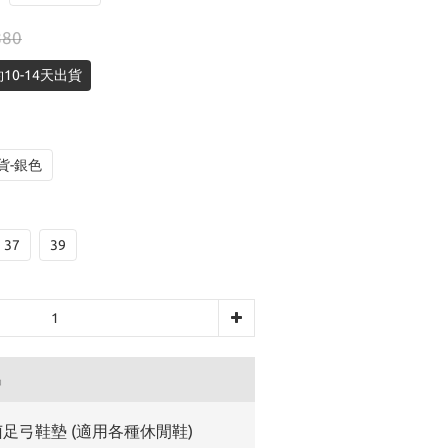
880
10-14天出貨
貨-銀色
37
39
品
足弓鞋墊 (適用各種休閒鞋)