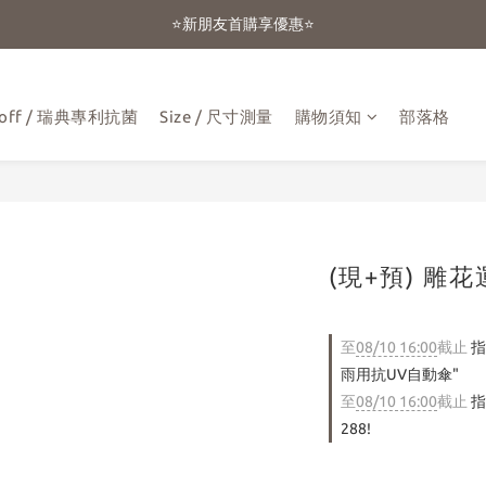
☀️盛夏購物季-滿額贈 "品牌晴雨用抗UV自動傘"
⭐新朋友首購享優惠⭐
☀️盛夏購物季-滿額贈 "品牌晴雨用抗UV自動傘"
aloff / 瑞典專利抗菌
Size / 尺寸測量
購物須知
部落格
(現+預) 雕
至
08/10 16:00
截止
指
雨用抗UV自動傘"
至
08/10 16:00
截止
指
288!