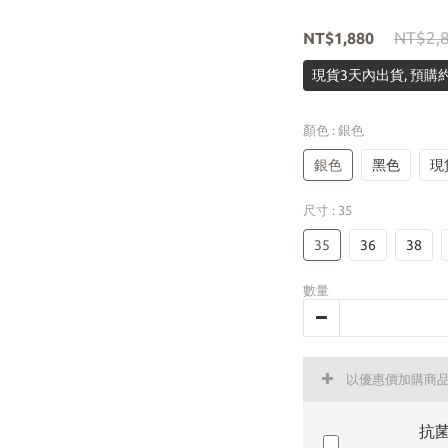
NT$2,
NT$1,880
現貨3天內出貨, 預購約
顏色
: 銀色
銀色
黑色
現
尺寸
: 35
35
36
38
數量
以優惠價加購商
抗菌