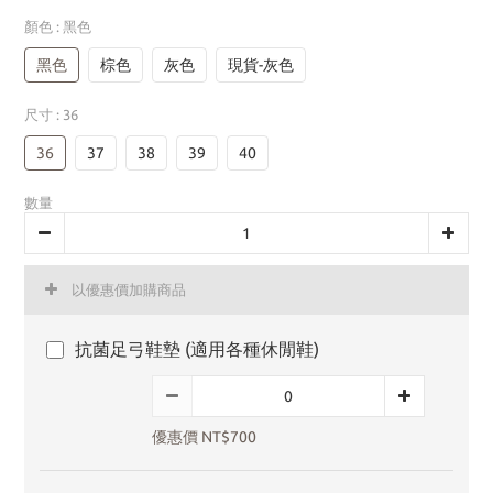
顏色
: 黑色
黑色
棕色
灰色
現貨-灰色
尺寸
: 36
36
37
38
39
40
數量
以優惠價加購商品
抗菌足弓鞋墊 (適用各種休閒鞋)
優惠價 NT$700