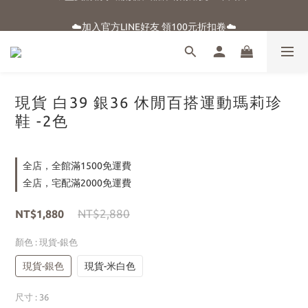
☀️盛夏購物季-滿額贈 "品牌晴雨用抗UV自動傘"
☁️加入官方LINE好友 領100元折扣卷☁️
⭐新朋友首購享優惠⭐
☀️盛夏購物季-滿額贈 "品牌晴雨用抗UV自動傘"
現貨 白39 銀36 休閒百搭運動瑪莉珍
鞋 -2色
全店，全館滿1500免運費
全店，宅配滿2000免運費
NT$2,880
NT$1,880
顏色
: 現貨-銀色
現貨-銀色
現貨-米白色
尺寸
: 36