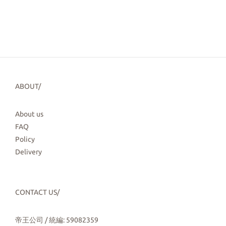
ABOUT/
About us
FAQ
Policy
Delivery
CONTACT US/
帝王公司 / 統編: 59082359