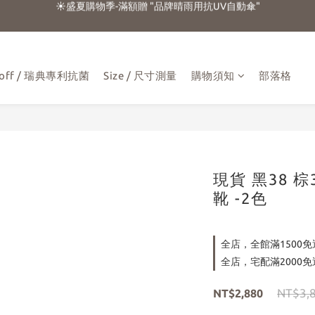
☀️盛夏購物季-滿額贈 "品牌晴雨用抗UV自動傘"
☁️加入官方LINE好友 領100元折扣卷☁️
⭐新朋友首購享優惠⭐
aloff / 瑞典專利抗菌
Size / 尺寸測量
購物須知
部落格
☀️盛夏購物季-滿額贈 "品牌晴雨用抗UV自動傘"
現貨 黑38 
靴 -2色
全店，全館滿1500免
全店，宅配滿2000免
NT$3,
NT$2,880