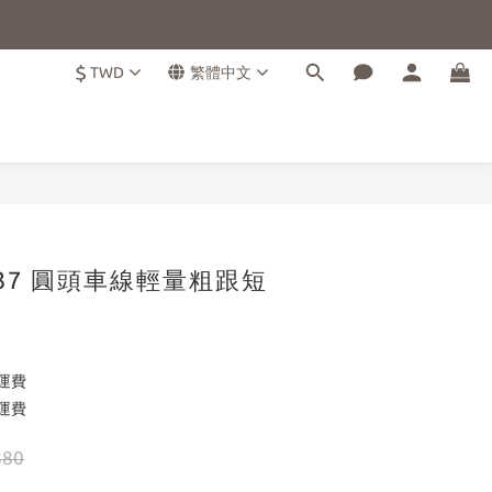
$
TWD
繁體中文
立即購買
棕37 圓頭車線輕量粗跟短
運費
運費
880