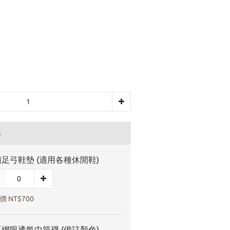
品
足弓鞋墊 (適用各種休閒鞋)
 NT$700
網眼透氣中筒襪 (備註顏色)