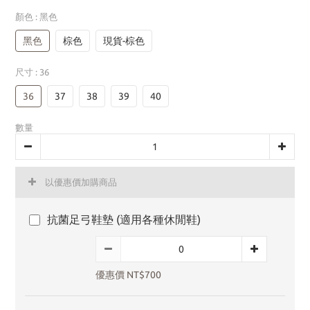
顏色
: 黑色
黑色
棕色
現貨-棕色
尺寸
: 36
36
37
38
39
40
數量
以優惠價加購商品
抗菌足弓鞋墊 (適用各種休閒鞋)
優惠價 NT$700