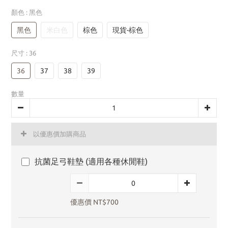
顏色
: 黑色
黑色
米白色
棕色
現貨-棕色
尺寸
: 36
36
37
38
39
數量
以優惠價加購商品
抗菌足弓鞋墊 (適用各種休閒鞋)
優惠價 NT$700