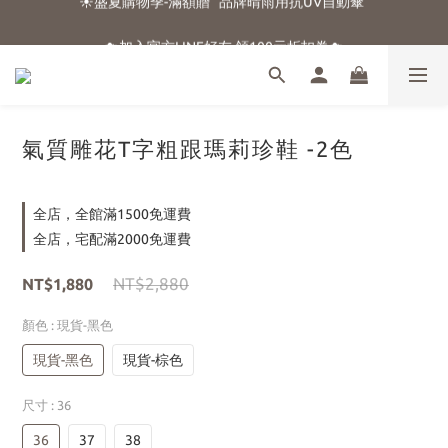
☀️盛夏購物季-滿額贈 "品牌晴雨用抗UV自動傘"
☁️加入官方LINE好友 領100元折扣卷☁️
⭐新朋友首購享優惠⭐
☀️盛夏購物季-滿額贈 "品牌晴雨用抗UV自動傘"
氣質雕花T字粗跟瑪莉珍鞋 -2色
全店，全館滿1500免運費
全店，宅配滿2000免運費
NT$2,880
NT$1,880
顏色
: 現貨-黑色
現貨-黑色
現貨-棕色
尺寸
: 36
36
37
38