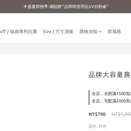
☀️盛夏購物季-滿額贈 "品牌晴雨用抗UV自動傘"
☀️盛夏購物季-滿額贈 "品牌晴雨用抗UV自動傘"
☁️加入官方LINE好友 領100元折扣卷☁️
⭐新朋友首購享優惠⭐
aloff / 瑞典專利抗菌
Size / 尺寸測量
購物須知
部落格
☀️盛夏購物季-滿額贈 "品牌晴雨用抗UV自動傘"
品牌大容量麂
全店，全館滿1500免
全店，宅配滿2000免
NT$1,98
NT$790
顏色
: 棕色