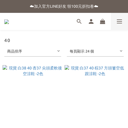
☀️盛夏購物季-滿額贈 "品牌晴雨用抗UV自動傘"
☁️加入官方LINE好友 領100元折扣卷☁️
⭐新朋友首購享優惠⭐
☀️盛夏購物季-滿額贈 "品牌晴雨用抗UV自動傘"
40
商品排序
每頁顯示 24 個